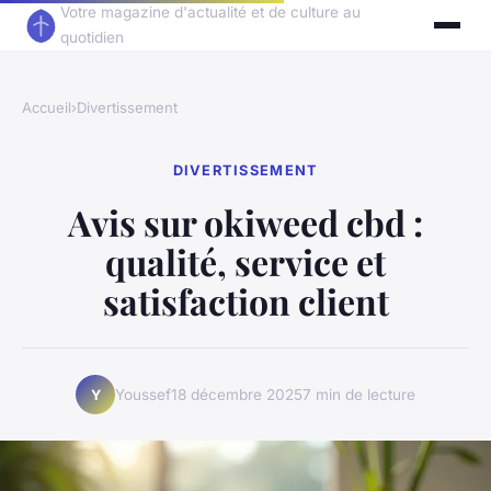
Votre magazine d'actualité et de culture au
quotidien
Accueil
›
Divertissement
DIVERTISSEMENT
Avis sur okiweed cbd :
qualité, service et
satisfaction client
Youssef
18 décembre 2025
7 min de lecture
Y