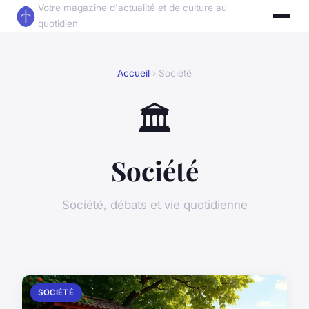
Votre magazine d'actualité et de culture au
quotidien
Accueil
› Société
🏛️
Société
Société, débats et vie quotidienne
SOCIÉTÉ