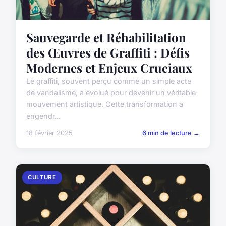
Sauvegarde et Réhabilitation
des Œuvres de Graffiti : Défis
Modernes et Enjeux Cruciaux
Le graffiti, souvent perçu comme un simple acte
de vandalisme, a évolué pour devenir un véritable
mouvement artistique. Cette transformation a
engendr...
18 février 2025
6 min de lecture →
CULTURE