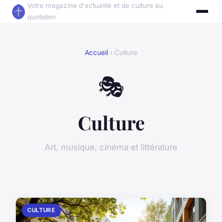
Votre magazine d'actualité et de culture au
quotidien
Accueil
› Culture
🎭
Culture
Art, musique, cinéma et littérature
CULTURE