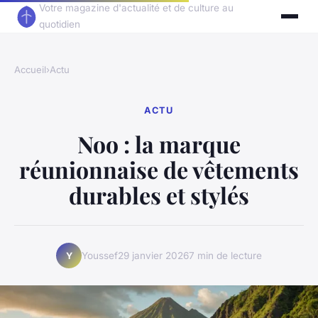
Votre magazine d'actualité et de culture au
quotidien
Accueil
›
Actu
ACTU
Noo : la marque
réunionnaise de vêtements
durables et stylés
Youssef
29 janvier 2026
7 min de lecture
Y