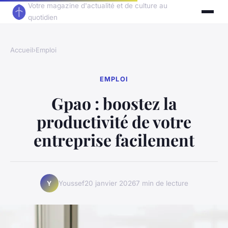
Votre magazine d'actualité et de culture au
quotidien
Accueil
›
Emploi
EMPLOI
Gpao : boostez la
productivité de votre
entreprise facilement
Youssef
20 janvier 2026
7 min de lecture
Y