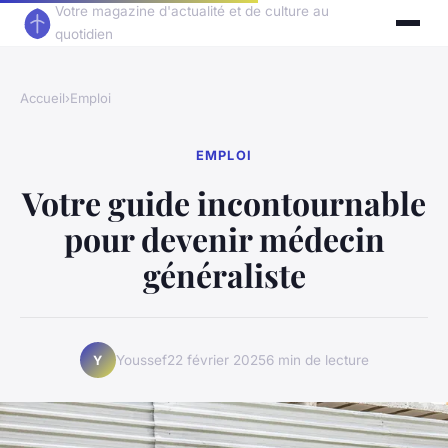
Votre magazine d'actualité et de culture au
quotidien
Accueil
›
Emploi
EMPLOI
Votre guide incontournable
pour devenir médecin
généraliste
Youssef
22 février 2025
6 min de lecture
Y