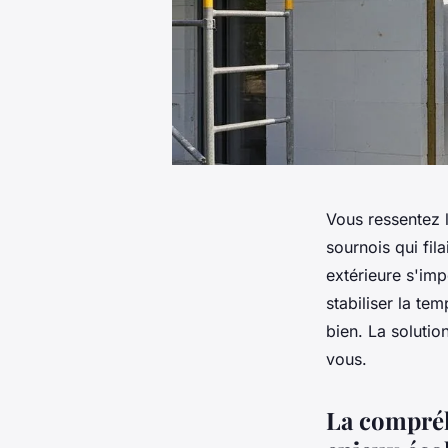
Vous ressentez l
sournois qui fila
extérieure s'im
stabiliser la te
bien. La solutio
vous.
La compréh