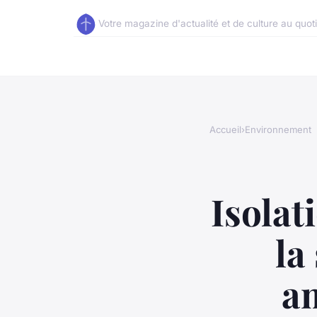
Votre magazine d'actualité et de culture au quot
Accueil
›
Environnement
Isolat
la
am