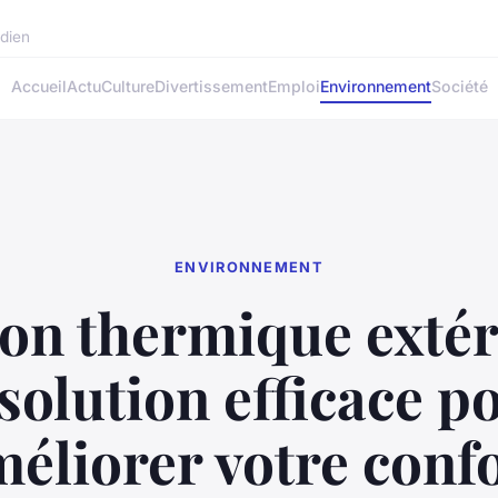
idien
Accueil
Actu
Culture
Divertissement
Emploi
Environnement
Société
ENVIRONNEMENT
ion thermique extér
 solution efficace p
éliorer votre conf