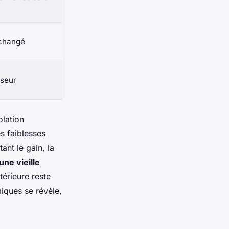
nchangé
sseur
olation
s faiblesses
tant le gain, la
une vieille
ntérieure reste
iques se révèle,