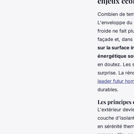
enjeux éco
Combien de temps
L'enveloppe du l
froide ne fait p
façade et, dans 
sur la surface i
énergétique so
en doutez. Les 
surprise. La rén
leader futur ho
durables.
Les principes 
L'extérieur devi
couche d'isolant
en sérénité the