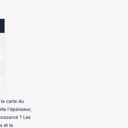
la carte du
ite l'épaisseur,
biosourcé ? Les
 et la