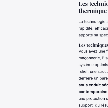
Les techniq
thermique 
La technologie 
rapidité, effica
apporte sa spéci
Les techniques
Vous avez une f
maçonnerie, l'is
système optimis
relief, une struc
derrière un par
sous enduit séd
contemporaine
une protection 
support, du résu