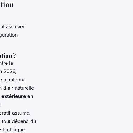
ation
nt associer
guration
ation ?
tre la
En 2026,
e ajoute du
 d'air naturelle
e extérieure en
e
oratif assumé,
, tout dépend du
z technique.