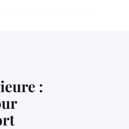
ieure :
our
ort