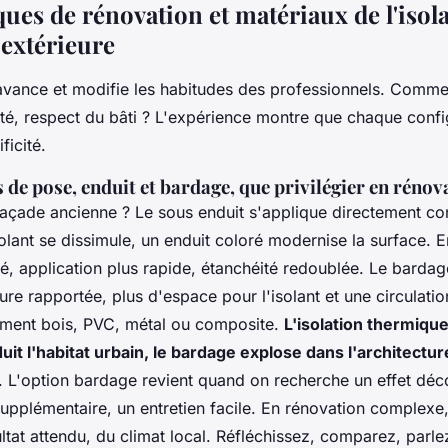
ues de rénovation et matériaux de l'isol
extérieure
avance et modifie les habitudes des professionnels. Comme
cité, respect du bâti ? L'expérience montre que chaque confi
ficité.
 de pose, enduit et bardage, que privilégier en rénov
açade ancienne ? Le sous enduit s'applique directement con
olant se dissimule, un enduit coloré modernise la surface. 
é, application plus rapide, étanchéité redoublée. Le bardag
ture rapportée, plus d'espace pour l'isolant et une circulation
ement bois, PVC, métal ou composite.
L'isolation thermiqu
uit l'habitat urbain, le bardage explose dans l'architectur
. L'option bardage revient quand on recherche un effet déc
supplémentaire, un entretien facile. En rénovation complexe
ltat attendu, du climat local. Réfléchissez, comparez, parle