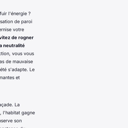
uir l'énergie ?
nsation de paroi
ernise votre
vitez de rogner
a neutralité
ction, vous vous
pas de mauvaise
iété s'adapte. Le
mantes et
façade. La
, l'habitat gagne
nserve son