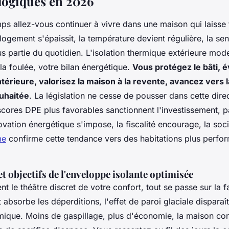
logiques en 2026
 allez-vous continuer à vivre dans une maison qui laisse f
ogement s'épaissit, la température devient régulière, la se
lus partie du quotidien. L'isolation thermique extérieure mod
la foulée, votre bilan énergétique.
Vous protégez le bâti, é
ntérieure, valorisez la maison à la revente, avancez vers l
uhaitée
. La législation ne cesse de pousser dans cette dire
scores DPE plus favorables sanctionnent l'investissement, 
ovation énergétique s'impose, la fiscalité encourage, la soc
me
confirme cette tendance vers des habitations plus perfor
et objectifs de l'enveloppe isolante optimisée
ent le théâtre discret de votre confort, tout se passe sur la 
 absorbe les déperditions, l'effet de paroi glaciale disparaît
rmique. Moins de gaspillage, plus d'économie, la maison co