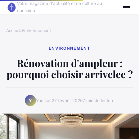
Votre magazine d'actualité et de culture au
quotidien
Accueil
›
Environnement
ENVIRONNEMENT
Rénovation d'ampleur :
pourquoi choisir arrivelec ?
Youssef
27 février 2026
7 min de lecture
Y